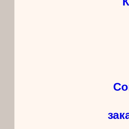
К
Со
зак