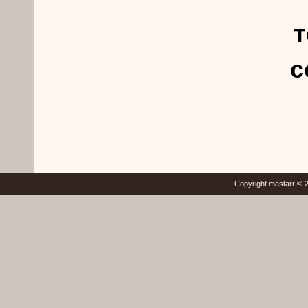
т
с
Copyright mastarr © 